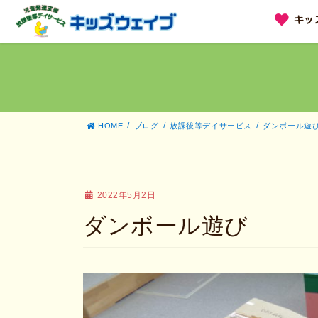
コ
ナ
キッ
ン
ビ
テ
ゲ
ン
ー
ツ
シ
へ
ョ
ス
ン
キ
に
ッ
移
HOME
ブログ
放課後等デイサービス
ダンボール遊
プ
動
2022年5月2日
ダンボール遊び