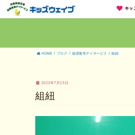
コ
ナ
キッ
ン
ビ
テ
ゲ
ン
ー
ツ
シ
へ
ョ
ス
ン
キ
に
ッ
移
HOME
ブログ
放課後等デイサービス
組紐
プ
動
2023年7月15日
組紐