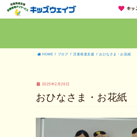
コ
ナ
キッ
ン
ビ
テ
ゲ
ン
ー
ツ
シ
へ
ョ
ス
ン
キ
に
ッ
移
HOME
ブログ
児童発達支援
おひなさま・お花紙
プ
動
2025年2月26日
おひなさま・お花紙