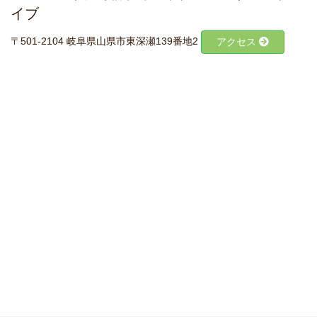
イブ
〒501-2104 岐阜県山県市東深瀬139番地2
アクセス