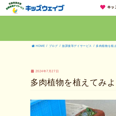
コ
ナ
キッ
ン
ビ
テ
ゲ
ン
ー
ツ
シ
へ
ョ
ス
ン
キ
に
ッ
移
HOME
ブログ
放課後等デイサービス
多肉植物を植
プ
動
2024年7月27日
多肉植物を植えてみ