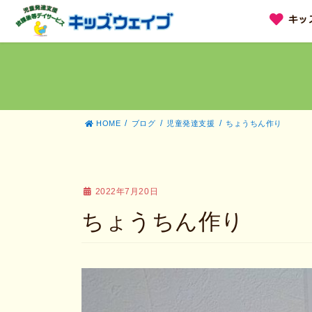
コ
ナ
キッ
ン
ビ
テ
ゲ
ン
ー
ツ
シ
へ
ョ
ス
ン
キ
に
ッ
移
HOME
ブログ
児童発達支援
ちょうちん作り
プ
動
2022年7月20日
ちょうちん作り