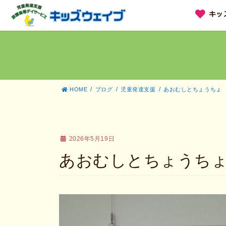
コ
ナ
キッ
ン
ビ
テ
ゲ
ン
ー
ツ
シ
へ
ョ
ス
ン
キ
に
ッ
移
HOME
ブログ
児童発達支援
あおむしとちょうちょ
プ
動
2026年5月19日
あおむしとちょうち