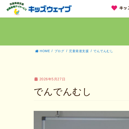
コ
ナ
キッ
ン
ビ
テ
ゲ
ン
ー
ツ
シ
へ
ョ
ス
ン
キ
に
ッ
移
HOME
ブログ
児童発達支援
でんでんむし
プ
動
2026年5月27日
でんでんむし