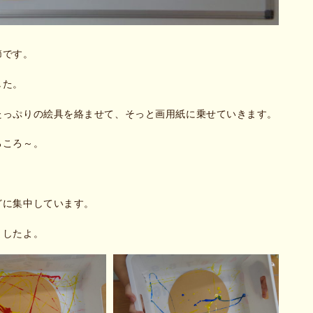
節です。
した。
たっぷりの絵具を絡ませて、そっと画用紙に乗せていきます。
ろころ～。
どに集中しています。
ましたよ。