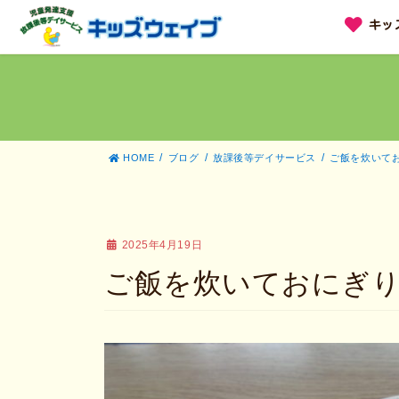
コ
ナ
キッ
ン
ビ
テ
ゲ
ン
ー
ツ
シ
へ
ョ
ス
ン
キ
に
ッ
移
HOME
ブログ
放課後等デイサービス
ご飯を炊いて
プ
動
2025年4月19日
ご飯を炊いておにぎ