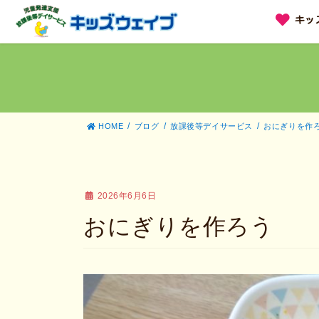
コ
ナ
キッ
ン
ビ
テ
ゲ
ン
ー
ツ
シ
へ
ョ
ス
ン
キ
に
ッ
移
HOME
ブログ
放課後等デイサービス
おにぎりを作
プ
動
2026年6月6日
おにぎりを作ろう